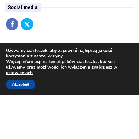
Social media
Editor's pick
Używamy ciasteczek, aby zapewnić najlepszą jakość
korzystania z naszej witryny.
Just transition
Więcej informacji na temat plików ciasteczka, których
używamy, oraz możliwości ich wyłączenia znajdziesz w
ustawieniach
.
Akceptuję
Profile
Support
Portfolio
Documentation
© 2026 All Rights Reserved